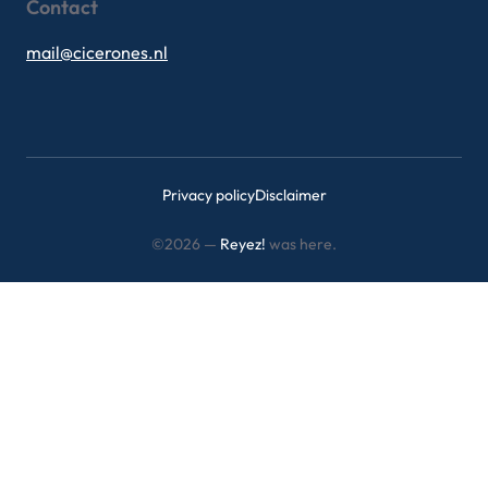
Contact
mail@cicerones.nl
Privacy policy
Disclaimer
©2026 —
Reyez!
was here.