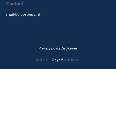
Contact
mail@cicerones.nl
Privacy policy
Disclaimer
©2026 —
Reyez!
was here.