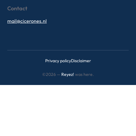
Contact
mail@cicerones.nl
Privacy policy
Disclaimer
©2026 —
Reyez!
was here.