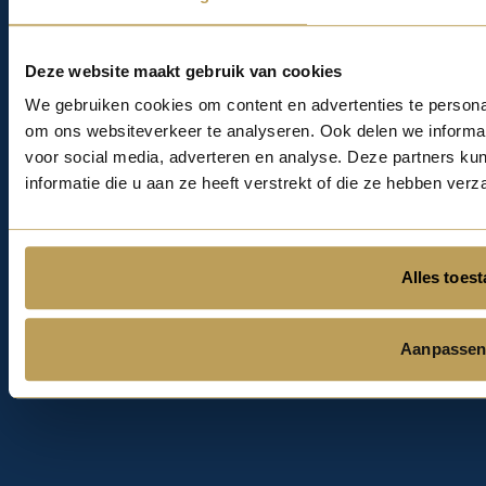
Gidsenteam
Gidsenvacature
Deze website maakt gebruik van cookies
Informatie
We gebruiken cookies om content en advertenties te personal
om ons websiteverkeer te analyseren. Ook delen we informat
Tarieven
voor social media, adverteren en analyse. Deze partners 
Algemene Voorwaarden
informatie die u aan ze heeft verstrekt of die ze hebben ver
Stadswandelingen
Hofjeswandelingen
Alles toes
Contact
Aanpasse
mail@cicerones.nl