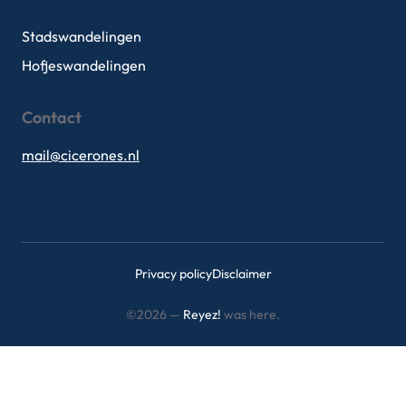
Stadswandelingen
Hofjeswandelingen
Contact
mail@cicerones.nl
Privacy policy
Disclaimer
©2026 —
Reyez!
was here.