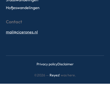
Hofjeswandelingen
Contact
mail@cicerones.nl
Privacy policy
Disclaimer
©2026 —
Reyez!
was here.