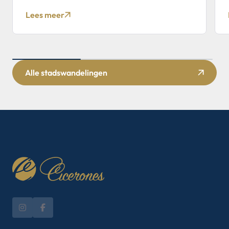
langs deze verstilde plekjes en ontdek de
verborgen verhalen.
Lees meer
Alle stadswandelingen