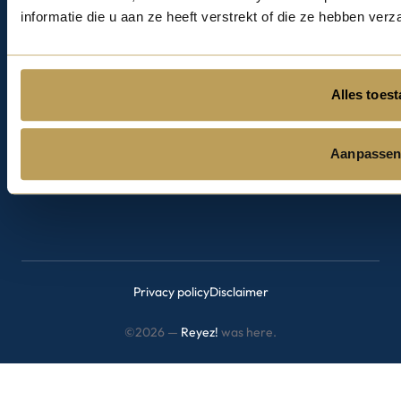
Algemene Voorwaarden
informatie die u aan ze heeft verstrekt of die ze hebben ver
Stadswandelingen
Hofjeswandelingen
Alles toes
Contact
Aanpasse
mail@cicerones.nl
Privacy policy
Disclaimer
©2026 —
Reyez!
was here.