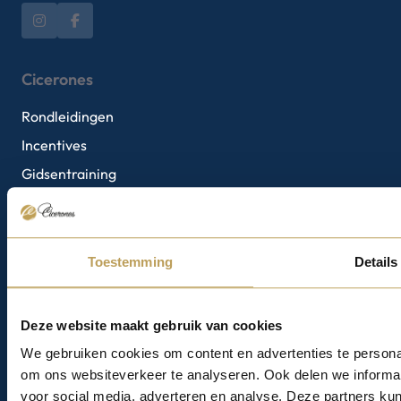
Cicerones
Rondleidingen
Incentives
Gidsentraining
Gidsen
Gidsenteam
Toestemming
Details
Gidsenvacature
Deze website maakt gebruik van cookies
Informatie
We gebruiken cookies om content en advertenties te personal
om ons websiteverkeer te analyseren. Ook delen we informat
Tarieven
voor social media, adverteren en analyse. Deze partners 