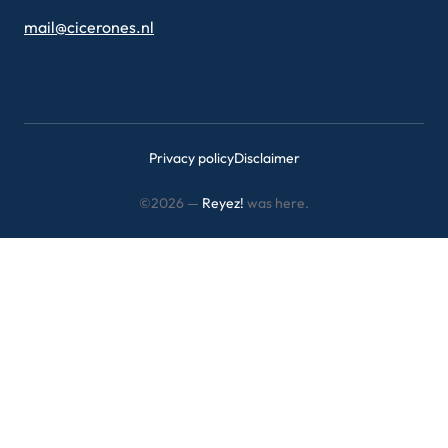
mail@cicerones.nl
Privacy policy
Disclaimer
©2026 —
Reyez!
was here.