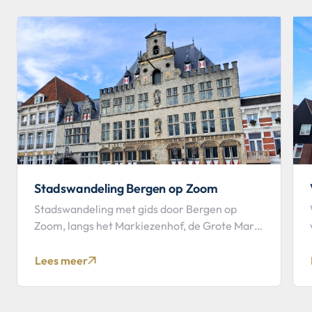
Stadswandeling Bergen op Zoom
Stadswandeling met gids door Bergen op
Zoom, langs het Markiezenhof, de Grote Markt
en de Gevangenpoort. Vraag vrijblijvend een
offerte op maat aan.
Lees meer