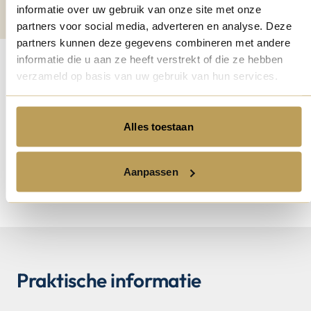
informatie over uw gebruik van onze site met onze
partners voor social media, adverteren en analyse. Deze
partners kunnen deze gegevens combineren met andere
informatie die u aan ze heeft verstrekt of die ze hebben
verzameld op basis van uw gebruik van hun services.
We kijken ernaar uit je te
verwelkomen in
Nijmegen
en
samen op ontdekkingstocht te
Alles toestaan
gaan door deze karaktervolle
stad.
Aanpassen
Praktische informatie