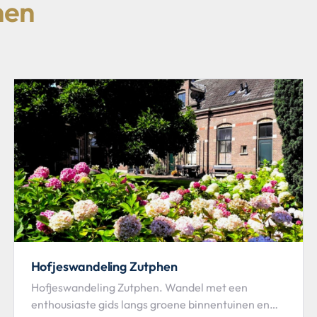
hen
Hofjeswandeling Zutphen
Hofjeswandeling Zutphen. Wandel met een
enthousiaste gids langs groene binnentuinen en