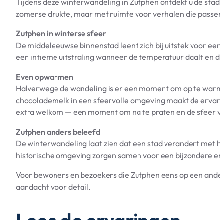
Tijdens deze winterwandeling in Zutphen ontdekt u de stad i
zomerse drukte, maar met ruimte voor verhalen die passen b
Zutphen in winterse sfeer
De middeleeuwse binnenstad leent zich bij uitstek voor een
een intieme uitstraling wanneer de temperatuur daalt en de
Even opwarmen
Halverwege de wandeling is er een moment om op te warm
chocolademelk in een sfeervolle omgeving maakt de ervari
extra welkom — een moment om na te praten en de sfeer va
Zutphen anders beleefd
De winterwandeling laat zien dat een stad verandert met het
historische omgeving zorgen samen voor een bijzondere e
Voor bewoners en bezoekers die Zutphen eens op een ander
aandacht voor detail.
Lees de ervaringen