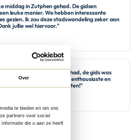
e middag in Zutphen gehad. De gidsen
 een leuke manier. We hebben interessante
s gezien. Ik zou deze stadswandeling zeker aan
nk jullie wel hiervoor."
tastische stadswandeling gehad, de gids was
Over
l kennis en bracht het op een enthousiaste en
er. Kortom wij hebben genoten!"
 media te bieden en om ons
ze partners voor social
nformatie die u aan ze heeft