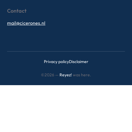
Contact
mail@cicerones.nl
Privacy policy
Disclaimer
©2026 —
Reyez!
was here.