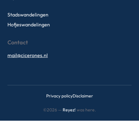
Stadswandelingen
Hofjeswandelingen
Contact
mail@cicerones.nl
Privacy policy
Disclaimer
©2026 —
Reyez!
was here.