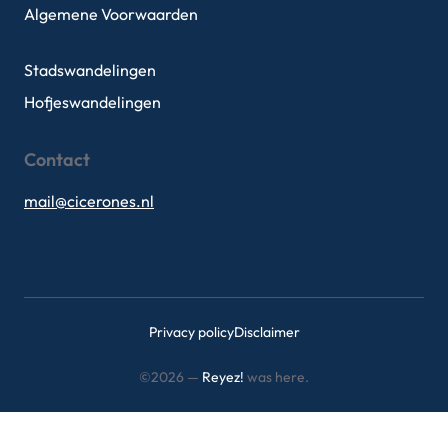
Algemene Voorwaarden
Stadswandelingen
Hofjeswandelingen
Contact
mail@cicerones.nl
Privacy policy
Disclaimer
©2026 —
Reyez!
was here.