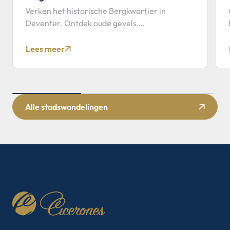
Verken het historische Bergkwartier in
Deventer. Ontdek oude gevels,
koopmanshuizen en verhalen uit de Hanzetijd.
Lees meer
Alle stadswandelingen