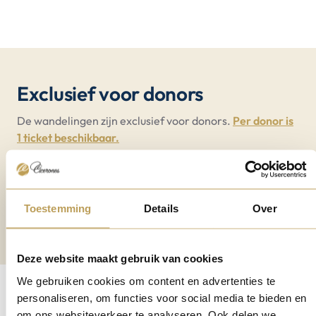
Exclusief voor donors
De wandelingen zijn exclusief voor donors.
Per donor is
1 ticket beschikbaar.
Wil je samen met een bevriende donor lopen? Meld je
dan beiden voor dezelfde wandeling aan.
Wil je iemand meenemen die geen donor is? Helaas is
dat niet mogelijk; deze wandelingen zijn exclusief voor
Toestemming
Details
Over
donors.
Deze website maakt gebruik van cookies
We gebruiken cookies om content en advertenties te
personaliseren, om functies voor social media te bieden en
We kijken ernaar uit je te
om ons websiteverkeer te analyseren. Ook delen we