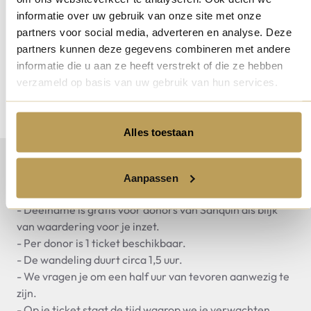
verwelkomen in Leiden en
informatie over uw gebruik van onze site met onze
partners voor social media, adverteren en analyse. Deze
samen op ontdekkingstocht te
partners kunnen deze gegevens combineren met andere
gaan door deze karaktervolle
informatie die u aan ze heeft verstrekt of die ze hebben
stad.
verzameld op basis van uw gebruik van hun services.
Alles toestaan
Praktische informatie
Aanpassen
- Deelname is gratis voor donors van Sanquin als blijk
van waardering voor je inzet.
- Per donor is 1 ticket beschikbaar.
- De wandeling duurt circa 1,5 uur.
- We vragen je om een half uur van tevoren aanwezig te
zijn.
- Op je ticket staat de tijd waarop we je verwachten.