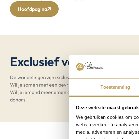
Hoofdpagina
Exclusief voor donors
De wandelingen zijn exclusief voor donors.
Per donor is 1 
Wil je samen met een bevriende donor lopen? Meld je dan 
Toestemming
Wil je iemand meenemen die geen donor is? Helaas is dat ni
donors.
Deze website maakt gebruik
We gebruiken cookies om cont
websiteverkeer te analyseren
media, adverteren en analys