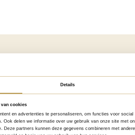
ticket beschikbaar.
beiden voor dezelfde wandeling aan.
Details
et mogelijk; deze wandelingen zijn exclusief voor
 van cookies
ent en advertenties te personaliseren, om functies voor social
. Ook delen we informatie over uw gebruik van onze site met on
e. Deze partners kunnen deze gegevens combineren met andere i